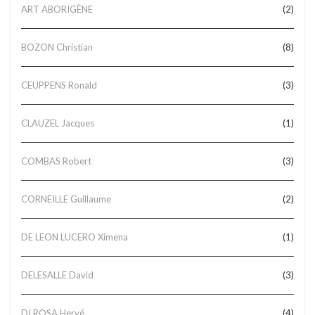
ART ABORIGÈNE
(2)
BOZON Christian
(8)
CEUPPENS Ronald
(3)
CLAUZEL Jacques
(1)
COMBAS Robert
(3)
CORNEILLE Guillaume
(2)
DE LEON LUCERO Ximena
(1)
DELESALLE David
(3)
DI ROSA Hervé
(4)