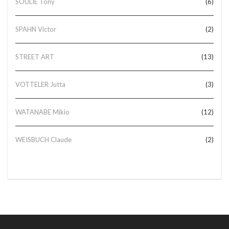
SOULIE Tony
(6)
SPAHN Victor
(2)
STREET ART
(13)
VOTTELER Jutta
(3)
WATANABE Mikio
(12)
WEISBUCH Claude
(2)