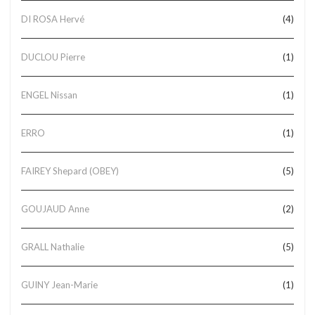
DI ROSA Hervé
(4)
DUCLOU Pierre
(1)
ENGEL Nissan
(1)
ERRO
(1)
FAIREY Shepard (OBEY)
(5)
GOUJAUD Anne
(2)
GRALL Nathalie
(5)
GUINY Jean-Marie
(1)