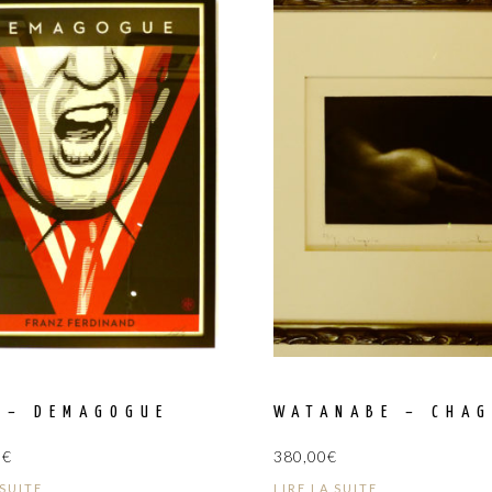
 – DEMAGOGUE
WATANABE – CHAG
0
€
380,00
€
 SUITE
LIRE LA SUITE